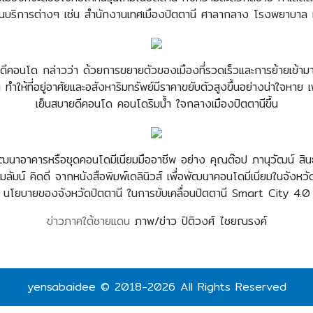
บริการต่างๆ เช่น สำนักงานเทศเมืองปัตตานี ศาลากลาง โรงพยาบาล แ
ยดีคอนโด กล่าวว่า ด้วยการขยายตัวของเมืองที่รวดเร็วและการย้ายเข้า
 ทำให้ที่อยู่อาศัยและอสังหาริมทรัพย์มีราคาขยับตัวสูงขึ้นอย่างน่าใจหา
เย็นสบายดีคอนโด คอนโดริมน้ำ ใจกลางเมืองปัตตานีขึ้น
ฒนาอาคารหรือชุดคอนโดมีเนียมมืออาชีพ อย่าง คุณต๊อป ภานุวัฒน์ สิน
ัมน์ คิดดี จากหนังสือพิมพ์เดลินิวส์ เพื่อพัฒนาคอนโดมีเนียมในจังหวัด
นโยบายของจังหวัดปัตตานี ในการขับเคลื่อนปัตตานี Smart City 4.0
ข่าวภาคใต้ชายแดน
ภาพ/ข่าว ปิติวงศ์ ไชยณรงค์
yensabaidee © 2018-2026 All Rights Reserved